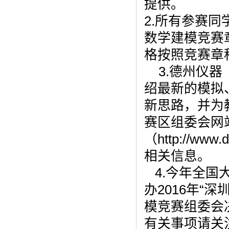
提供。
2.所有参赛
数学建模竞赛
格按照竞赛章
3.德州仪器（
绍最新的模拟
新思路，并为
赛区组委会网站
（
http://www.
相关信息。
4.今年全国
办2016年“
模竞赛组委会决
有关事项请关