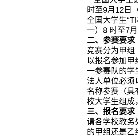
时至9月12日
全国大学生“TI
一）8 时至7月
二、参赛要求
竞赛分为甲组
以报名参加甲
一参赛队的学
法人单位必须
名称参赛（具
校大学生组成
三、报名要求
请各学校教务
的甲组还是乙组