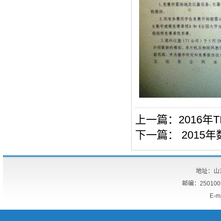
上一篇：
2016
下一篇：
201
地址：山
邮编：25010
E-m