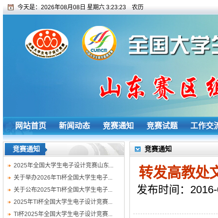
今天是：
2026年08月08日 星期六 3:23:23
农历
网站首页
新闻动态
竞赛通知
竞赛试题
工作交
竞赛通知
竞赛通知
2025年全国大学生电子设计竞赛山东...
转发高教处文
关于举办2026年TI杯全国大学生电子...
发布时间：2016
关于公布2025年TI杯全国大学生电子...
2025年TI杯全国大学生电子设计竞赛...
TI杯2025年全国大学生电子设计竞赛...