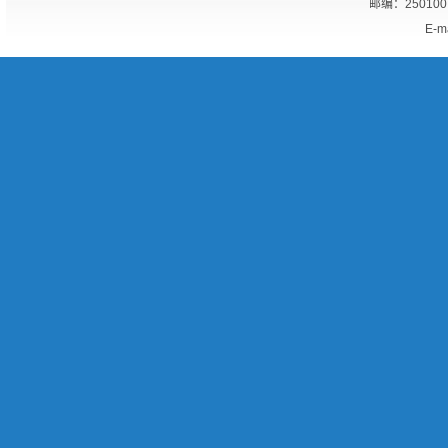
邮编：25010
E-m