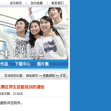
设为首页 ｜
加为收藏 ｜
联系我们
秀作品
下载中心
图片集
您当前的位置：
网站首页
>>
竞赛通知
>> 正文
山东赛区师生技能培训的通知
 阅读次数：
3730
次
的通知详见附件。