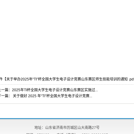
件【
关于举办2025年“TI”杯全国大学生电子设计竞赛山东赛区师生技能培训的通知 .pd
上一篇：
2025年TI杯全国大学生电子设计竞赛山东赛区实施过...
下一篇：
关于做好 2025 年“TI”杯全国大学生电子设计竞赛...
地址：山东省济南市历城区山大南路27号