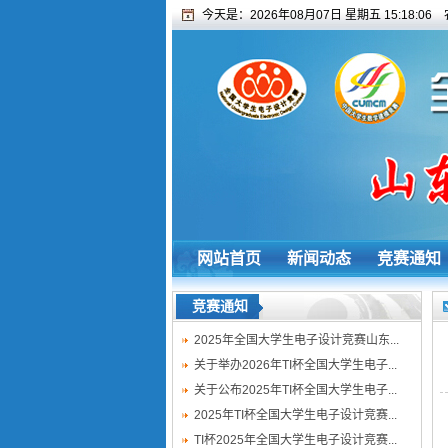
今天是：
2026年08月07日 星期五 15:18:06
网站首页
新闻动态
竞赛通知
竞赛通知
2025年全国大学生电子设计竞赛山东...
关于举办2026年TI杯全国大学生电子...
关于公布2025年TI杯全国大学生电子...
2025年TI杯全国大学生电子设计竞赛...
TI杯2025年全国大学生电子设计竞赛...