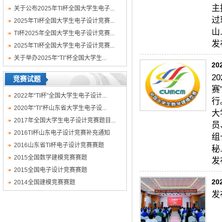
主
关于公布2025年TI杯全国大学生电子...
过
2025年TI杯全国大学生电子设计竞赛...
山.
TI杯2025年全国大学生电子设计竞赛...
发
2025年TI杯全国大学生电子设计竞赛...
关于举办2025年“TI”杯全国大学生...
2
2
竞赛试题
赛
2022年“TI杯”全国大学生电子设计...
行
2020年“TI”杯山东省大学生电子设...
大
2017年全国大学生电子设计竞赛题目...
员
2016TI杯山东电子设计竞赛补充通知
组
2016山东省TI杯电子设计竞赛赛题
秘.
2015全国数学建模竞赛赛题
发
2015全国电子设计竞赛赛题
2
2014全国建模竞赛赛题
发