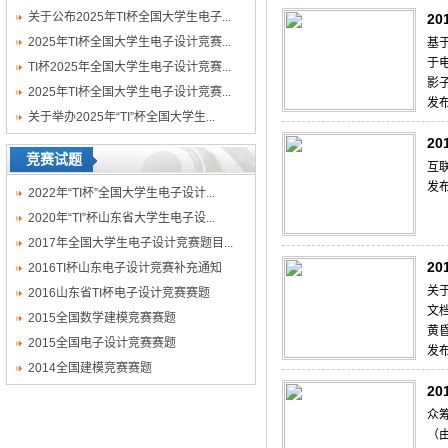
关于公布2025年TI杯全国大学生电子...
2
2025年TI杯全国大学生电子设计竞赛...
基
于
TI杯2025年全国大学生电子设计竞赛...
影
2025年TI杯全国大学生电子设计竞赛...
发布
关于举办2025年“TI”杯全国大学生...
2
竞赛试题
互联
发布
2022年“TI杯”全国大学生电子设计...
2020年“TI”杯山东省大学生电子设...
2017年全国大学生电子设计竞赛题目...
2
2016TI杯山东电子设计竞赛补充通知
关
2016山东省TI杯电子设计竞赛赛题
文
2015全国数学建模竞赛赛题
黄
2015全国电子设计竞赛赛题
发布
2014全国建模竞赛赛题
2
众
（